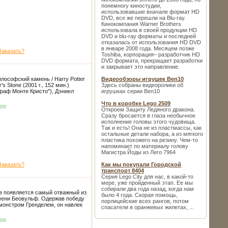
понемногу киностудии,
использовавшие вначале формат HD
DVD, все же перешли на Blu-ray.
Кинокомпания Warner Brothers
использовала в своей продукции HD
DVD и blu-ray форматы и последней
отказалась от использования HD DVD
в январе 2008 года. Месяцем позже
Заказать?
Toshiba, корпорация– разработчик HD
DVD формата, прекращает разработки
и закрывает это направление.
лософский камень / Harry Potter
Видеообзоры игрушек Ben10
's Stone (2001 г., 152 мин.)
Здесь собраны видеоролики об
Граф Монте Кристо"), Дэниел
игрушках серии Ben10
Что в коробке Lego 2509
.08
Откроем Защиту Ледяного дракона.
Сразу бросается в глаза необычное
исполнение головы этого чудовища.
Так и есть! Она не из пластмассы, как
остальные детали набора, а из мягкого
пластика похожего на резину. Чем-то
напоминает по материалу голову
Магистра Йоды из Лего 7964
Заказать?
Как мы покупали Городской
транспорт 8404
Серия Lego City для нас, в какой-то
мере, уже пройденный этап. Ее мы
собирали два года назад, когда нам
в появляется самый отважный из
было 4 года. Скорая помощь,
мени Беовульф. Одержав победу
порлицейские всех рангов, потом
онстром Гренделем, он навлек
спасатели в оранжевых жилетах, ...
.08