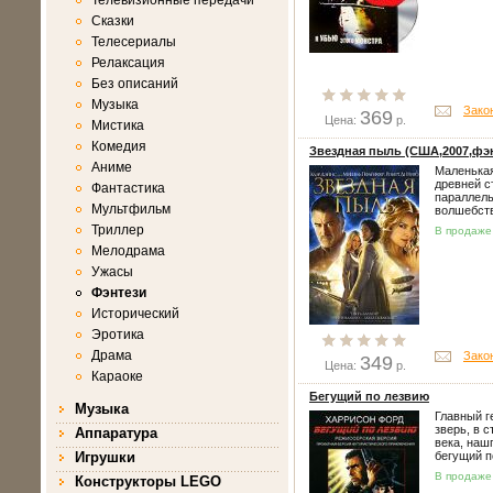
Телевизионные передачи
Сказки
Телесериалы
Релаксация
Без описаний
Музыка
Зако
369
Цена:
р.
Мистика
Комедия
Звездная пыль (США,2007,фэ
Аниме
Маленькая
древней с
Фантастика
параллель
Мультфильм
волшебст
Триллер
В продаже 
Мелодрама
Ужасы
Фэнтези
Исторический
Эротика
Драма
Зако
349
Цена:
р.
Караоке
Бегущий по лезвию
Музыка
Главный г
зверь, в 
Аппаратура
века, наш
Игрушки
бегущий 
В продаже 
Конструкторы LEGO