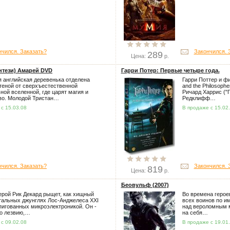
нчился. Заказать?
Закончился. 
289
Цена:
р.
нтези) Амарей DVD
Гарри Потер: Первые четыре года.
 английская деревенька отделена
Гарри Поттер и фи
теной от сверхъестественной
and the Philosopher
ной вселенной, где царят магия и
Ричард Харрис ("
во. Молодой Тристан…
Редклифф…
с 15.03.08
В продаже с 15.02
нчился. Заказать?
Закончился. 
819
Цена:
р.
Беовульф (2007)
ерой Рик Декард рыщет, как хищный
Во времена герое
стальных джунглях Лос-Анджелеса XXI
всех воинов по и
пигованных микроэлектроникой. Он -
над вероломным м
по лезвию,…
на себя…
с 09.02.08
В продаже с 19.01