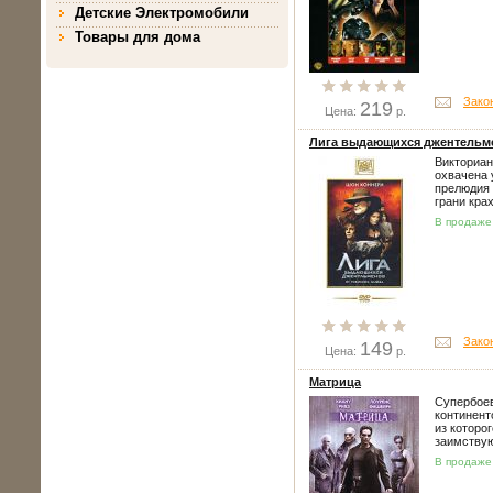
Детские Электромобили
Товары для дома
Зако
219
Цена:
р.
Лига выдающихся джентельм
Викториан
охвачена 
прелюдия 
грани кра
В продаже 
Зако
149
Цена:
р.
Матрица
Супербоев
континент
из которо
заимству
В продаже 