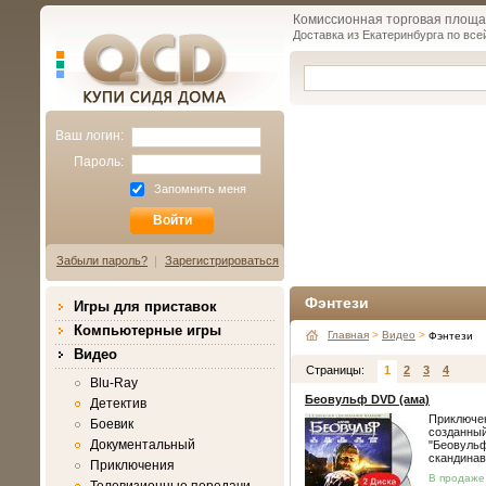
Комиссионная торговая площад
Доставка из Екатеринбурга по все
Qcd.ru
КУПИ СИДЯ ДОМА
Ваш логин:
Пароль:
Запомнить меня
Забыли пароль?
Зарегистрироваться
Фэнтези
Игры для приставок
Компьютерные игры
Главная
>
Видео
>
Фэнтези
Видео
Страницы:
1
2
3
4
Blu-Ray
Беовульф DVD (ама)
Детектив
Приключе
Боевик
созданный
Документальный
"Беовульф
скандинав
Приключения
В продаже 