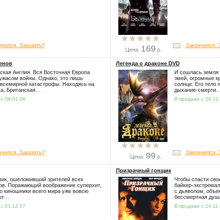
нчился. Заказать?
Закончился. 
169
Цена:
р.
енов
Легенда о драконе DVD
ская Англия. Вся Восточная Европа
И сошлась земля 
ужасом войны. Однако, это лишь
змей, огромные к
всемирной катастрофы. Находясь на
солнце. Его тело 
ха, Британская…
дыхание-смерти.
с 08.01.08
В продаже с 29.12
нчился. Заказать?
Закончился. 
99
Цена:
р.
Призрачный гонщик
ик, ошеломивший зрителей всех
Чтобы спасти свое
ов. Поражающий воображение суперхит,
байкер-экстремал
го киношники всего мира уже вовсю
с дьяволом, объе
ют…
бессмертная душ
с 01.12.07
В продаже с 24.11