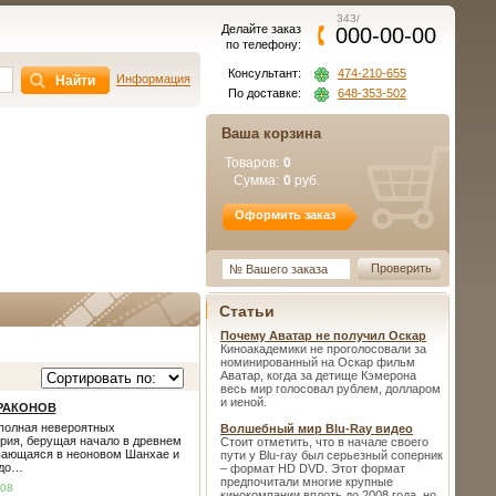
343/
Делайте заказ
000-00-00
по телефону:
Консультант:
474-210-655
Информация
По доставке:
648-353-502
Ваша корзина
Товаров:
0
Сумма:
0
руб.
Оформить заказ
№ Вашего заказа
Статьи
Почему Аватар не получил Оскар
Киноакадемики не проголосовали за
номинированный на Оскар фильм
Аватар, когда за детище Кэмерона
весь мир голосовал рублем, долларом
и иеной.
ДРАКОНОВ
полная невероятных
Волшебный мир Blu-Ray видео
рия, берущая начало в древнем
Стоит отметить, что в начале своего
вающаяся в неоновом Шанхае и
пути у Blu-ray был серьезный соперник
 до…
– формат HD DVD. Этот формат
предпочитали многие крупные
.08
кинокомпании вплоть до 2008 года, но