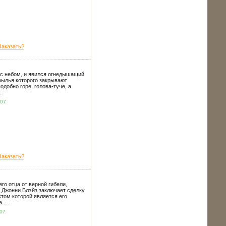
Заказать?
с небом, и явился огнедышащий
рылья которого закрывают
подобно горе, голова-туче, а
…
.07
Заказать?
го отца от верной гибели,
 Джонни Блэйз заключает сделку
ктом которой является его
а.…
.07