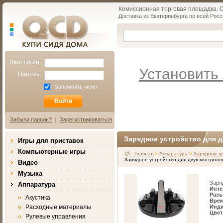
Комиссионная торговая площадка. Об
Доставка из Екатеринбурга по всей Росс
Qcd.ru
КУПИ СИДЯ ДОМА
Ваш логин:
Установить 
Пароль:
Запомнить меня
Забыли пароль?
Зарегистрироваться
Зарядное устройство для 
Игры для приставок
Компьютерные игры
Главная
>
Аппаратура
>
Зарядные у
Зарядное устройство для двух контрол
Видео
Музыка
Заря
Аппаратура
Инте
Разъ
Акустика
Врем
Расходные материалы
Инди
Цвет
Рулевые управления