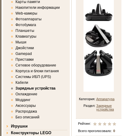
Карты памяти
Накопители информации
Web-камеры
Фотоаппараты
Фотобумага
Планшеты
Клавиатуры
Мыши
Джойстики
Gamepad
Приставки
Сетевое оборудование
Корпуса и блоки питания
Системы ИБП (UPS)
Кабели
Зарядные устройства
Охлаждение
Категория:
Аппаратура
Моддинг
Аксессуары
Раздел:
Зарядные
устройства
Распродажа
Без описаний
Рейтинг:
Игрушки
Всего проголосовало:
0
Конструкторы LEGO