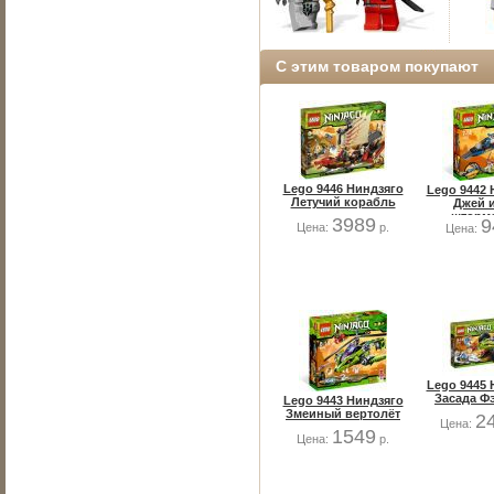
С этим товаром покупают
Lego 9446 Ниндзяго
Lego 9442 
Летучий корабль
Джей и
шторм
3989
9
Цена:
р.
Цена:
истреб
Lego 9445 
Засада Ф
Lego 9443 Ниндзяго
Змеиный вертолёт
2
Цена:
1549
Цена:
р.