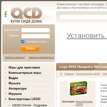
Комиссионная торговая площадка. Об
Доставка из Екатеринбурга по всей Росс
Qcd.ru
КУПИ СИДЯ ДОМА
Ваш логин:
Установить 
Пароль:
Запомнить меня
Забыли пароль?
Зарегистрироваться
Lego 9441 Ниндзяго Мотоци
Игры для приставок
Компьютерные игры
Главная
>
Конструкторы LEGO
>
Nin
Видео
Музыка
Гони
с зо
Аппаратура
внут
Игрушки
Смож
Конструкторы LEGO
заде
Категория:
Конструкторы
Берег
LEGO
(NEW) Friends - Подружки