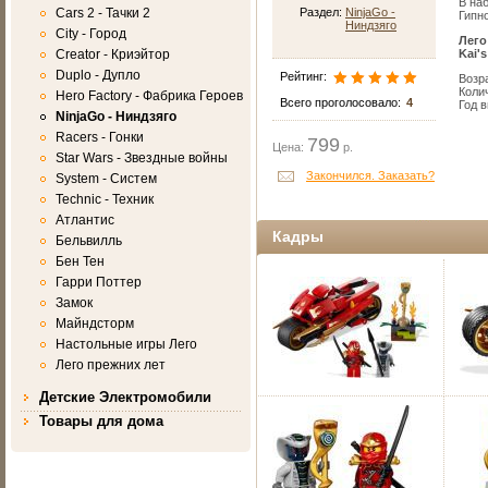
В на
Cars 2 - Тачки 2
Раздел:
NinjaGo -
Гипн
Ниндзяго
City - Город
Лего
Creator - Криэйтор
Kai's
Duplo - Дупло
Рейтинг:
Возра
Коли
Hero Factory - Фабрика Героев
Всего проголосовало:
4
Год 
NinjaGo - Ниндзяго
Racers - Гонки
799
Цена:
р.
Star Wars - Звездные войны
Закончился. Заказать?
System - Систем
Technic - Техник
Атлантис
Кадры
Бельвилль
Бен Тен
Гарри Поттер
Замок
Майндсторм
Настольные игры Лего
Лего прежних лет
Детские Электромобили
Товары для дома