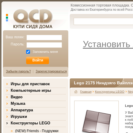
Комиссионная торговая площадка. Об
Доставка из Екатеринбурга по всей Росс
Qcd.ru
КУПИ СИДЯ ДОМА
Ваш логин:
Установить 
Пароль:
Запомнить меня
Забыли пароль?
Зарегистрироваться
Lego 2175 Ниндзяго Вайпл
Игры для приставок
Компьютерные игры
Главная
>
Конструкторы LEGO
>
Nin
Видео
Музыка
Lego
Аппаратура
У Ва
Игрушки
знае
к по
Конструкторы LEGO
набо
поед
(NEW) Friends - Подружки