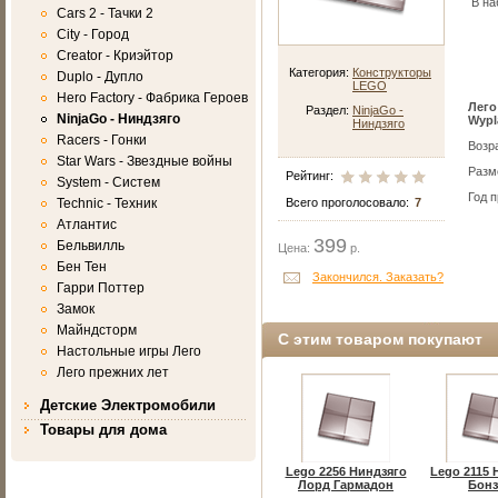
В на
Cars 2 - Тачки 2
City - Город
Creator - Криэйтор
Категория:
Конструкторы
Duplo - Дупло
LEGO
Hero Factory - Фабрика Героев
Лего
Раздел:
NinjaGo -
NinjaGo - Ниндзяго
Wypl
Ниндзяго
Racers - Гонки
Возра
Star Wars - Звездные войны
Разме
Рейтинг:
System - Систем
Год 
Technic - Техник
Всего проголосовало:
7
Атлантис
399
Бельвилль
Цена:
р.
Бен Тен
Закончился. Заказать?
Гарри Поттер
Замок
Майндсторм
С этим товаром покупают
Настольные игры Лего
Лего прежних лет
Детские Электромобили
Товары для дома
Lego 2256 Ниндзяго
Lego 2115 
Лорд Гармадон
Бонз