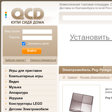
Комиссионная торговая площадка. Об
Доставка из Екатеринбурга по всей Росс
Qcd.ru
КУПИ СИДЯ ДОМА
Ваш логин:
Установить 
Пароль:
Запомнить меня
Забыли пароль?
Зарегистрироваться
Электромобиль Peg-Perego 
Игры для приставок
Компьютерные игры
Главная
>
Детские Электромобили
>
Видео
Музыка
Детс
ровн
Аппаратура
Игрушки
Peg-
Конструкторы LEGO
Детские Электромобили